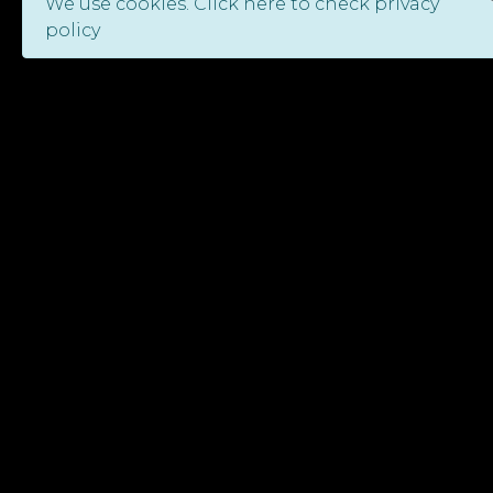
We use cookies. Click here to check privacy
policy
Comments
No comments, write first!