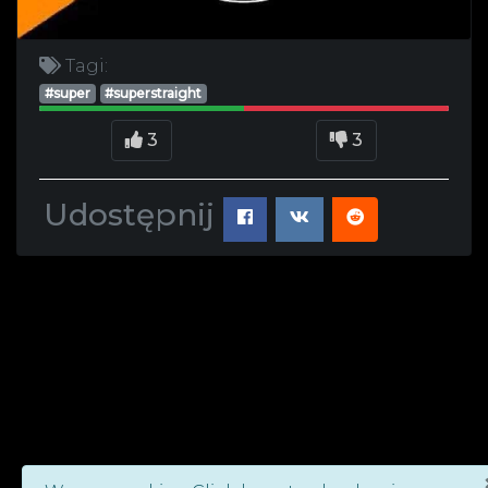
Tagi:
#super
#superstraight
3
3
Udostępnij