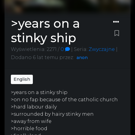
>years on a
stinky ship
Wyświetlenia: 2271 /
0
|
Seria:
Zwyczajne
|
Dodano
6 lat temu
przez:
anon
English
>years on a stinky ship
>on no fap because of the catholic church
>hard labour daily
>surrounded by hairy stinky men
>away from wife
>horrible food