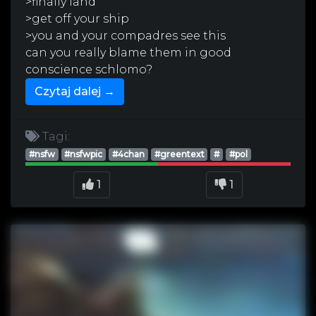
>finally land
>get off your ship
>you and your compadres see this
can you really blame them in good
conscience schlomo?
Czytaj dalej →
Tagi:
#nsfw
#nsfwpic
#4chan
#greentext
#
#pol
1
1