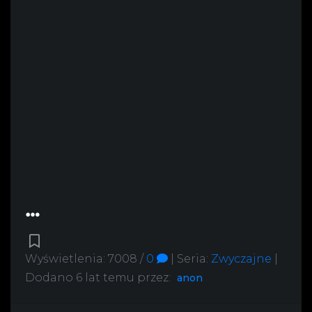
Wyświetlenia: 7008 /
0
|
Seria:
Zwyczajne
|
Dodano
6 lat temu
przez:
anon