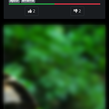
#poor
#meme
2
2