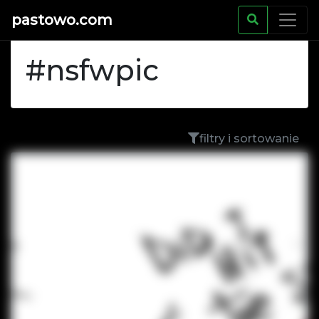
pastowo.com
#nsfwpic
filtry i sortowanie