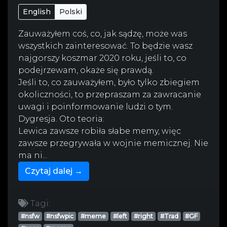
English
Polski
Zauważyłem coś, co, jak sądzę, może was
wszystkich zainteresować. To będzie wasz
najgorszy koszmar 2020 roku, jeśli to, co
podejrzewam, okaże się prawdą.
Jeśli to, co zauważyłem, było tylko zbiegiem
okoliczności, to przepraszam za zawracanie
uwagi i poinformowanie ludzi o tym.
Dygresja. Oto teoria:
Lewica zawsze robiła słabe memy, więc
zawsze przegrywała w wojnie memicznej. Nie
ma ni...
Czytaj dalej →
Tagi:
#nsfw
#nsfwpic
#meme
#left
#right
#Trad
#GF